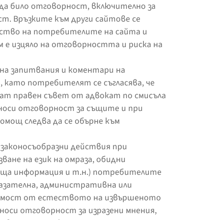
да било отговорност, включително за
т. Връзките към други сайтове се
ство на потребителите на сайта и
 е изцяло на отговорността и риска на
на запитвания и коментари на
 като потребителят се съгласява, че
ат правен съвет от адвокат по смисъла
 носи отговорност за същите и при
омощ следва да се обърне към
законосъобразни действия при
зване на език на омраза, обидни
аща информация и т.н.) потребителите
казателна, административна или
симост от естеството на извършеното
носи отговорност за изразени мнения,