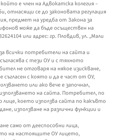
, който е член на Адвокатска колегия –
би, отнасящи се до законовата регулация
ия, предмет на уредба от Закона за
ифонов може да бъде осъществен на
32624104 или адрес: гр. Пловдив, ул. „Мали
за всички потребители на сайта и
съгласява с тези ОУ и с тяхното
ебител не отговаря на някое изискване,
 съгласен с която и да е част от ОУ,
олзването или ако вече е започнал,
 използването на сайта. Потребител, по
о лице, което използва сайта по какъвто
дане, използване на различни функции и
ане само от дееспособни лица,
ето на настоящите ОУ лицето,