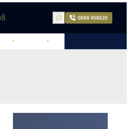
Search
ив
0888 458635
ОРИ
ХОНОРАРИ
БЛОГ