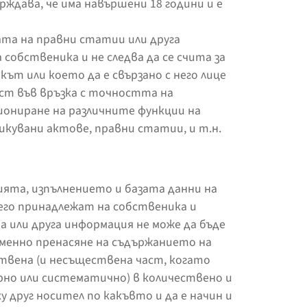
ждава, че има навършени 18 години и е
та на правни статии или друга
собственика и не следва да се счита за
кът или което да е свързано с него лице
ост във връзка с точността на
ониране на различните функции на
икувани актове, правни статии, и т.н.
ята, изпълнението и базата данни на
его принадлежат на собственика и
а или друга информация не може да бъде
еменно пренасяне на съдържанието на
ствена (и несъществена част, когато
но или систематично) в количествено и
 друг носител по какъвто и да е начин и