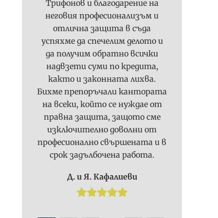
Трифонов и благодарение на
неговия професионализъм и
отлична защита в съда
успяхме да спечелим делото и
да получим обратно всички
надвзети суми по кредита,
както и законната лихва.
Бихме препоръчали кантората
на всеки, който се нуждае от
правна защита, защото сме
изключително доволни от
професионално свършената и в
срок задълбочена работа.
Д. и Я. Кафалиеви