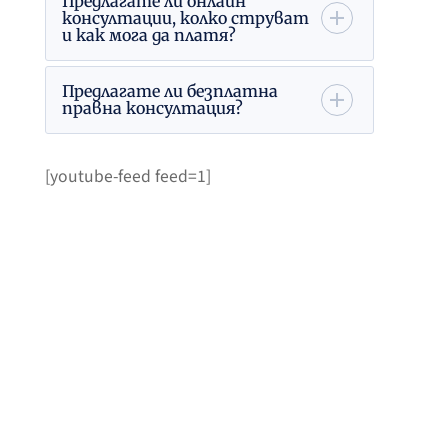
Предлагате ли онлайн
консултации, колко струват
и как мога да платя?
Предлагате ли безплатна
правна консултация?
[youtube-feed feed=1]