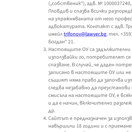
(„собственик“), адв. № 1000037240
Пловдив и спазва всички разпоред
на упражняваната от него профес
адвокатурата. Контакт с адв. Тр
имейл
trifonov@lawyer.bg
, тел. +359
Богдан“ 21.
Настоящите ОУ са задължителни 
използвайки го, потребителят се 
спазване. В случай, че даден потр
записано в настоящите ОУ или не е
същият няма право да започва изп
следва незабавно да преустанови
смисъла на настоящите ОУ, е всяк
и да е начин, включително разглеж
др.
Сайтът е предназначен за използв
навършили 18 години и с приеман