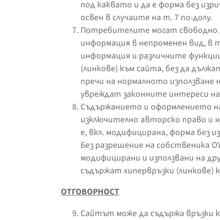
под каквато и да е форма без изр
освен в случаите на т. 7 по-долу.
Потребителите могат свободно д
информация в непроменен вид, в 
информация и различните функции 
(линкове) към сайта, без да дължат
пречи на нормалното използване 
увреждат законните интереси на
Съдържанието и оформлението н
изключително авторско право и не
е, вкл. модифицирана, форма без 
Без разрешение на собственика О
модифицирани и използвани на друг
съдържат хипервръзки (линкове) 
ОТГОВОРНОСТ
Сайтът може да съдържа връзки к