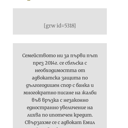
[grw id=5318]
Семейството ни за първи път
през 2014г. се сблъска с
необходимостта от
адвокатска защита по
дългогодишен спор с банка и
многократно писане на жалби
във връзка с незаконно
едностранно увеличение на
лихва по ипотечен кредит.
Свързахме се с адвокат Емил