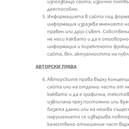
използващо сайта, изрично потвър
дееспособно.
Информацията в сайта под форма
информация изразява мнението на 
правен или друг съвет. Собствени
не носи каквато и да е отговорн
информация и коректното функци
сайта, вкл. актуалността на публ
АВТОРСКИ ПРАВА
Авторските права върху концепци
сайта или на отделни части от н
каквато и да е графична, текстов
извличана чрез постоянно или вр
базата данни или на негова съще
нарушението се извършва повтор
качествено отношение част върху