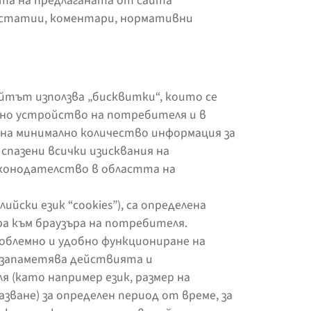
та на предлаганата от сайта
а статии, коментари, нормативни
айтът използва „бисквитки“, които се
но устройство на потребителя и в
е на минимално количество информация за
 спазени всички изисквания на
конодателство в областта на
йски език “cookies”), са определена
а към браузъра на потребителя.
роблемно и удобно функциониране на
а запаметява действията и
(като например език, размер на
зване) за определен период от време, за