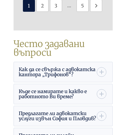
…
1
2
3
5
Често задавани
въпроси
Как да се свържа с адвокатска
кантора „Трифонов“?
Къде се намирате и какво е
работното Ви време?
Предлагате ли адвокатски
услуги извън София и Пловдив?