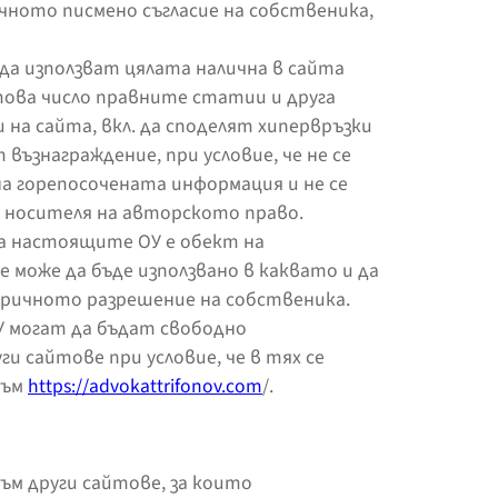
ичното писмено съгласие на собственика,
а използват цялата налична в сайта
това число правните статии и друга
на сайта, вкл. да споделят хипервръзки
 възнаграждение, при условие, че не се
на горепосочената информация и не се
 носителя на авторското право.
а настоящите ОУ е обект на
 може да бъде използвано в каквато и да
изричното разрешение на собственика.
У могат да бъдат свободно
и сайтове при условие, че в тях се
към
https://advokattrifonov.com
/.
ъм други сайтове, за които