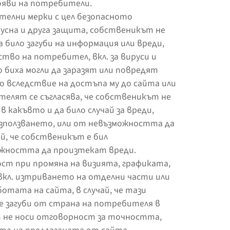
ояви на потребители.
телни мерки с цел безопасното
русна и друга защита, собственикът не
 било загуби на информация или вреди,
тво на потребител, вкл. за вируси и
 биха могли да заразят или повредят
 вследствие на достъпа му до сайта или
телят се съгласява, че собственикът не
 какъвто и да било случай за вреди,
използването, или от невъзможността да
ай, че собственикът е бил
ожността да произтекат вреди.
ст при промяна на визията, графиката,
вкл. изтриването на отделни части или
тата на сайта, в случай, че тази
 е загуби от страна на потребителя в
 не носи отговорност за точността,