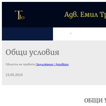
Към
съдържанието
Адв. Емил 
НАЧАЛО
АДВ. ТРИФОНОВ
Общи условия
Области на правото:
Задължения / Договори
23.05.2010
ОБЩИ 