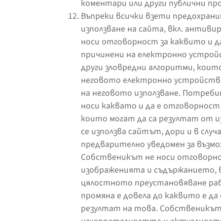
коментари или други публични пр
Въпреки всички взети предохрани
използване на сайта, вкл. антиви
носи отговорност за каквито и да
причинени на електронно устройс
други зловредни алгоритми, които
неговото електронно устройство
на неговото използване. Потреби
носи каквато и да е отговорност в
които могат да са резултат от 
се използва сайтът, дори и в случ
предварително уведомен за възм
Собственикът не носи отговорно
изображенията и съдържанието, 
цялостното преустановяване рабо
промяна е довела до каквито е да
резултат на това. Собственикът