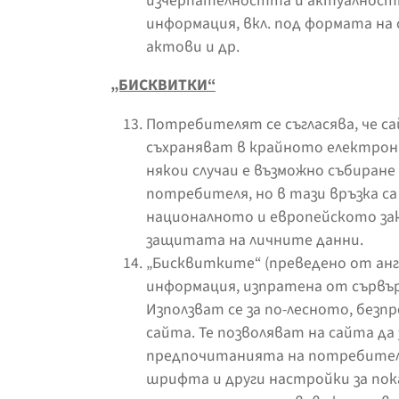
изчерпателността и актуалност
информация, вкл. под формата н
актови и др.
„БИСКВИТКИ“
Потребителят се съгласява, че с
съхраняват в крайното електрон
някои случаи е възможно събиран
потребителя, но в тази връзка са
националното и европейското за
защитата на личните данни.
„Бисквитките“ (преведено от англи
информация, изпратена от сървър
Използват се за по-лесното, безп
сайта. Те позволяват на сайта д
предпочитанията на потребителя 
шрифта и други настройки за пока