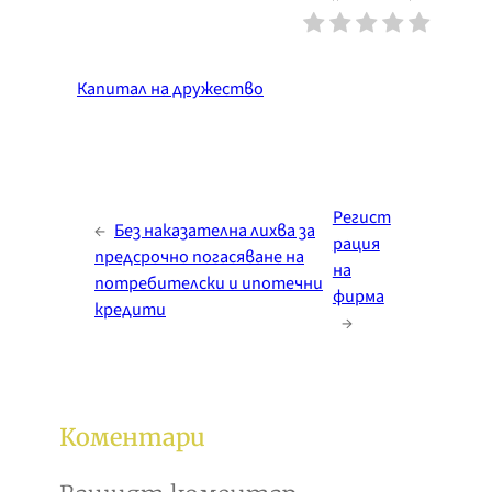
Капитал на дружество
Регист
←
Без наказателна лихва за
рация
предсрочно погасяване на
на
потребителски и ипотечни
фирма
кредити
→
Коментари