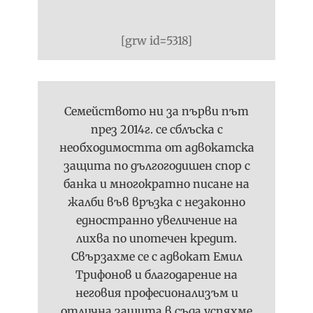
[grw id=5318]
Семейството ни за първи път
през 2014г. се сблъска с
необходимостта от адвокатска
защита по дългогодишен спор с
банка и многократно писане на
жалби във връзка с незаконно
едностранно увеличение на
лихва по ипотечен кредит.
Свързахме се с адвокат Емил
Трифонов и благодарение на
неговия професионализъм и
отлична защита в съда успяхме