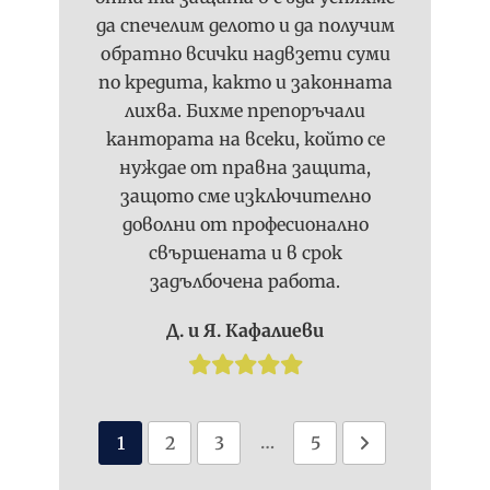
да спечелим делото и да получим
обратно всички надвзети суми
по кредита, както и законната
лихва. Бихме препоръчали
кантората на всеки, който се
нуждае от правна защита,
защото сме изключително
доволни от професионално
свършената и в срок
задълбочена работа.
Д. и Я. Кафалиеви
…
1
2
3
5