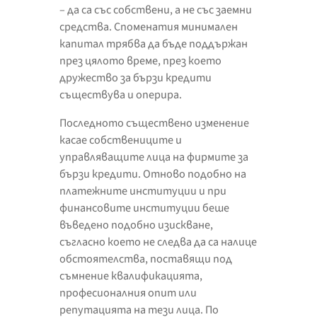
– да са със собствени, а не със заемни
средства. Споменатия минимален
капитал трябва да бъде поддържан
през цялото време, през което
дружество за бързи кредити
съществува и оперира.
Последното съществено изменение
касае собствениците и
управляващите лица на фирмите за
бързи кредити. Отново подобно на
платежните институции и при
финансовите институции беше
въведено подобно изискване,
съгласно което не следва да са налице
обстоятелства, поставящи под
съмнение квалификацията,
професионалния опит или
репутацията на тези лица. По