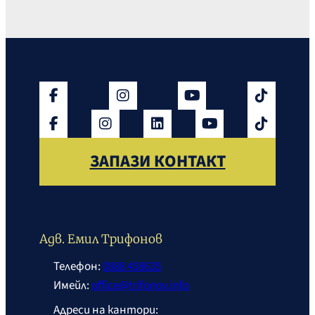
ЗАПАЗИ КОНТАКТ
Адв. Емил Трифонов
Телефон:
0888 458635
Имейл:
office@trifonov.info
Адреси на кантори: