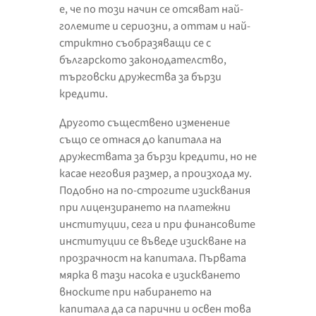
е, че по този начин се отсяват най-
големите и сериозни, а оттам и най-
стриктно съобразяващи се с
българското законодателство,
търговски дружества за бързи
кредити.
Другото съществено изменение
също се отнася до капитала на
дружествата за бързи кредити, но не
касае неговия размер, а произхода му.
Подобно на по-строгите изисквания
при лицензирането на платежни
институции, сега и при финансовите
институции се въведе изискване на
прозрачност на капитала. Първата
мярка в тази насока е изискването
вноските при набирането на
капитала да са парични и освен това