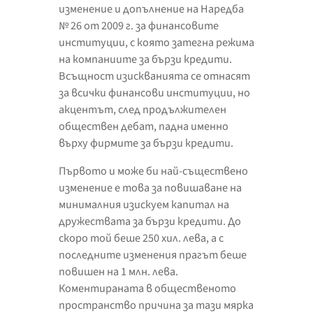
изменение и допълнение на Наредба
№ 26 от 2009 г. за финансовите
институции, с която затегна режима
на компаниите за бързи кредити.
Всъщност изискванията се отнасят
за всички финансови институции, но
акцентът, след продължителен
обществен дебат, падна именно
върху фирмите за бързи кредити.
Първото и може би най-съществено
изменение е това за повишаване на
минималния изискуем капитал на
дружествата за бързи кредити. До
скоро той беше 250 хил. лева, а с
последните изменения прагът беше
повишен на 1 млн. лева.
Коментираната в общественото
пространство причина за тази мярка