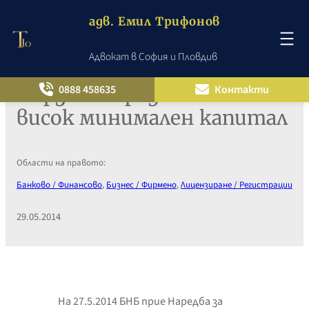
адв. Емил Трифонов
Адвокат в София и Пловдив
Към
съдържанието
Бързите кредити с по-
0888 458635
Контакти
висок минимален капитал
Области на правото:
Банково / Финансово
, 
Бизнес / Фирмено
, 
Лицензиране / Регистрации
29.05.2014
На 27.5.2014 БНБ прие Наредба за