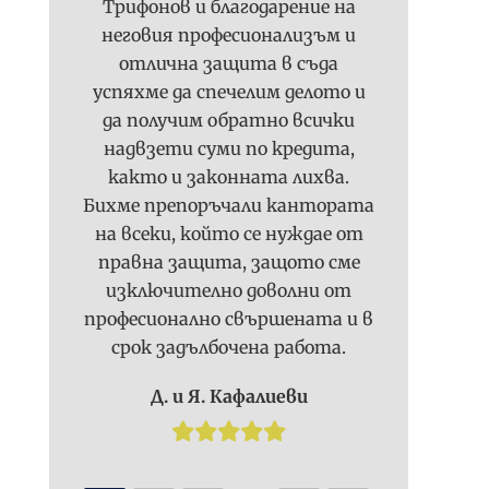
Трифонов и благодарение на
неговия професионализъм и
отлична защита в съда
успяхме да спечелим делото и
да получим обратно всички
надвзети суми по кредита,
както и законната лихва.
Бихме препоръчали кантората
на всеки, който се нуждае от
правна защита, защото сме
изключително доволни от
професионално свършената и в
срок задълбочена работа.
Д. и Я. Кафалиеви