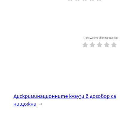
Моля дайте своята оценка:
Дискриминационните клаузи в договор са
нищожни
→