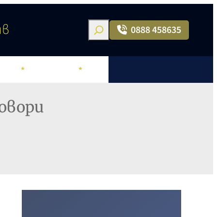
Search
ив
0888 458635
ОРИ
ХОНОРАРИ
БЛОГ
говори