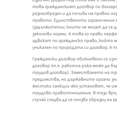
това гражданският договор по българ
разнообразен и да почива на правни но
правото. Единственото ограничение 
(задължителни; които не могат да се 
законови норми. А това го прави перф
адвокат по гражданско право, който 
уникален по природата си договор. А п
Граждански договор обикновено се изп
договор (т.е. работна ръка може да бъ
трудов договор). Заместването на тру
предимства, но държавните органи зн
жестоки санкции ако установят, че и
трудово правоотношение. В тази връз
случай следва да се ползва образец на г