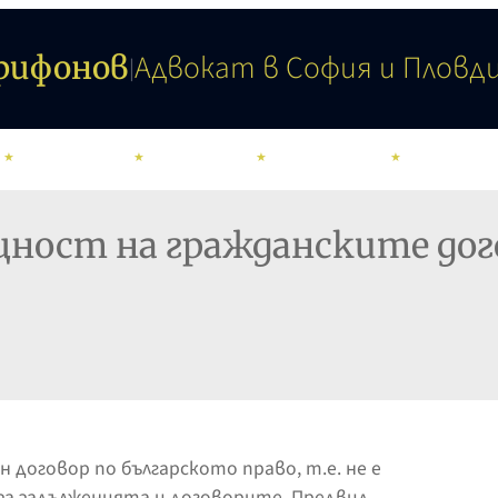
Адвокат в София и Пловд
Трифонов
|
КОНТАКТИ
УСЛУГИ
ОБЛАСТИ
КАЛКУЛАТ
щност на гражданските до
 договор по българското право, т.е. не е
 за задълженията и договорите. Предвид