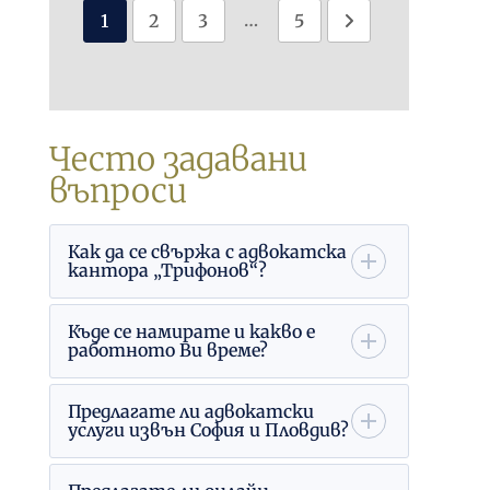
…
1
2
3
5
Често задавани
въпроси
Как да се свържа с адвокатска
кантора „Трифонов“?
Къде се намирате и какво е
работното Ви време?
Предлагате ли адвокатски
услуги извън София и Пловдив?