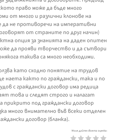
ското право може да бъде много
рми от много и различни клонове на
е да не противоречи на императивни
договорят от страните по друг начин)
ектна опция за знанията на даден опитен
може да прояви творчество и да сътвори
онякога такива са много необходими.
олзва като сходно понятие на трудов
де наета както по граждански, така и по
дов с граждански договор има редица
аят това и следят строго и налагат
ма прикрито под граждански договор
ка много внимателно във всеки отделен
раждански договор (бланка).
Моля дайте своята оценка: