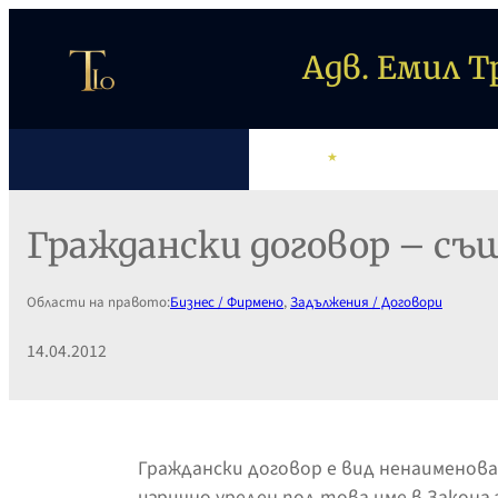
Към
съдържанието
Адв. Емил 
НАЧАЛО
АДВ. ТРИФОНОВ
Граждански договор – съ
Области на правото:
Бизнес / Фирмено
, 
Задължения / Договори
14.04.2012
Граждански договор е вид ненаименован
изрично уреден под това име в Закона