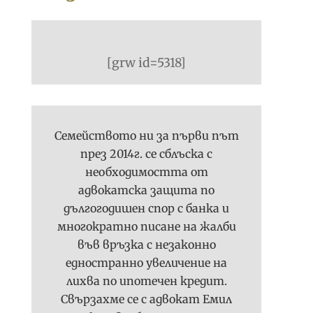
[grw id=5318]
Семейството ни за първи път
през 2014г. се сблъска с
необходимостта от
адвокатска защита по
дългогодишен спор с банка и
многократно писане на жалби
във връзка с незаконно
едностранно увеличение на
лихва по ипотечен кредит.
Свързахме се с адвокат Емил