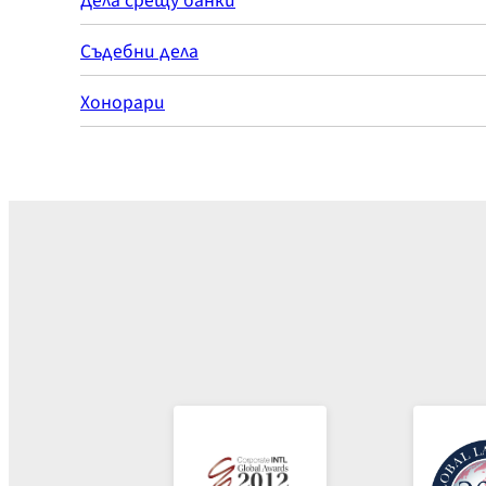
Дела срещу банки
Съдебни дела
Хонорари