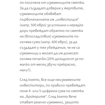
по посочена от измамниците сметка.
За да създадат доверие у жертвите,
измамниците обявяват
първоначалната им „инвестиция“
(напр. 500 евро) за успешна и нерядко
дори превеждат обратно по сметка
на (впоследствие) измамените по-
голяма сума (напр. 600 евро), за да
създадат у тях убеждение, че не са
измамници и могат да им донесат
голяма печалба (20% доходност за по-
малко от месец звучи прекрасно,
нали?).
След което, все още неизмамените
инвеститори, по правило превеждат
поне 4- или 5-цифрена сума по сметка
на „брокерите“. След което вече
стават реално измамени, защото