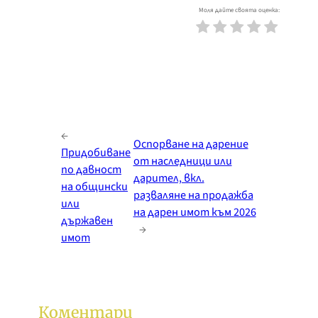
Моля дайте своята оценка:
←
Оспорване на дарение
Придобиване
от наследници или
по давност
дарител, вкл.
на общински
разваляне на продажба
или
на дарен имот към 2026
държавен
→
имот
Коментари