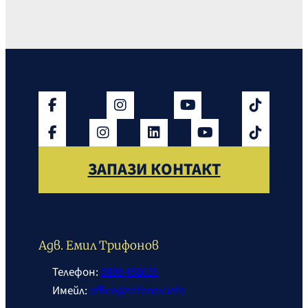
ЗАПАЗИ КОНТАКТ
Адв. Емил Трифонов
Телефон:
0888 458635
Имейл:
office@trifonov.info