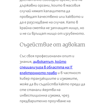
държавни органи, които в масовия
случай нямат капацитета да
проведат качествено или каквото и
да е разследване на случая. Като в
крайна сметка не заплащат нищо, но
и не си връщат нищо от изгубеното.
Съдействие от адвокат
Със своя професионален опит и
знания,
адвокатът, който
специализира в областта на IT
електронното право
и в частност
кибер транзакциите и измамите,
може да Ви съдейства както преди да
сте станали жертва на
инвестиционна измама, чрез
предварително проучване на