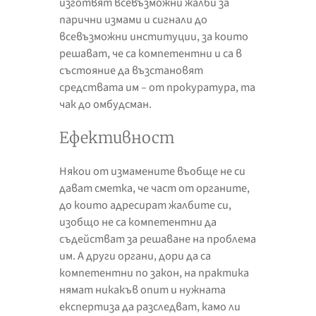
изготвят всевъзможни жалби за
парични измами и сигнали до
всевъзможни институции, за които
решават, че са компетентни и са в
състояние да възстановят
средствата им – от прокуратура, та
чак до омбудсман.
Ефективност
Някои от измамените въобще не си
дават сметка, че част от органите,
до които адресират жалбите си,
изобщо не са компетентни да
съдействат за решаване на проблема
им. А други органи, дори да са
компетентни по закон, на практика
нямат никакъв опит и нужната
експертиза да разследват, камо ли