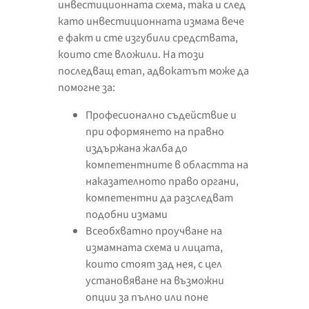
инвестиционната схема, така и след
като инвестиционната измама вече
е факт и сте изгубили средствата,
които сте вложили. На този
последващ етап, адвокатът може да
помогне за:
Професионално съдействие и
при оформянето на правно
издържана жалба до
компетентните в областта на
наказателното право органи,
компетентни да разследват
подобни измами
Всеобхватно проучване на
измамната схема и лицата,
които стоят зад нея, с цел
установяване на възможни
опции за пълно или поне