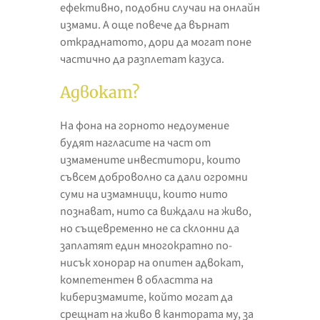
ефективно, подобни случаи на онлайн
измами. А още повече да върнат
откраднатото, дори да могат поне
частично да разплетат казуса.
Адвокат?
На фона на горното недоумение
будят нагласите на част от
измамените инвеститори, които
съвсем доброволно са дали огромни
суми на измамници, които нито
познават, нито са виждали на живо,
но същевременно не са склонни да
заплатят един многократно по-
нисък хонорар на опитен адвокат,
компетентен в областта на
киберизмамите, който могат да
срещнат на живо в кантората му, за