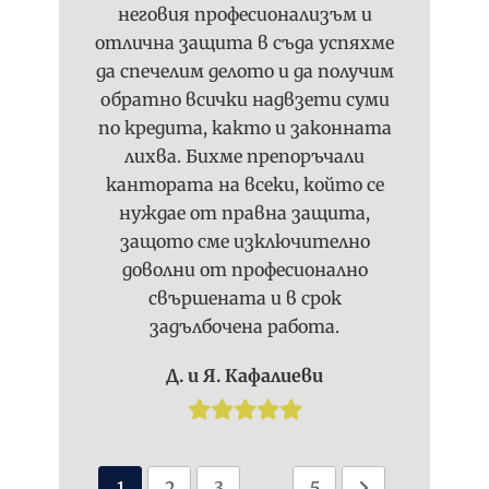
неговия професионализъм и
отлична защита в съда успяхме
да спечелим делото и да получим
обратно всички надвзети суми
по кредита, както и законната
лихва. Бихме препоръчали
кантората на всеки, който се
нуждае от правна защита,
защото сме изключително
доволни от професионално
свършената и в срок
задълбочена работа.
Д. и Я. Кафалиеви
…
1
2
3
5