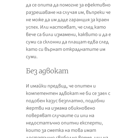
да се опита да помогне за ефективно
разрешаване на случая им, въпреки че
не може да им даде гаранция за краен
успех. Или настояват, че след като
вече са били измамени, каквито и да е
суми са склонни да плащат едва след
като си върнат откраднатите им
суми.
Без адвокат
И имайки предвид, че опитен и
компетентен адвокат не би се заел с
подобен казус безплатно, подобни
жертви на измама обикновено
поверяват случаите си или на
недостатъчно опитни експерти,
които за сметка на това имат
достатъчно свободно време, или на