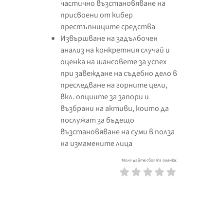
частично възстановяване на
присвоени от кибер
престъпниците средства
Извършване на задълбочен
анализ на конкретния случай и
оценка на шансовете за успех
при завеждане на съдебно дело в
преследване на горните цели,
вкл. опциите за запори и
възбрани на активи, които да
послужат за бъдещо
възстановяване на суми в полза
на измамените лица
Моля дайте своята оценка: