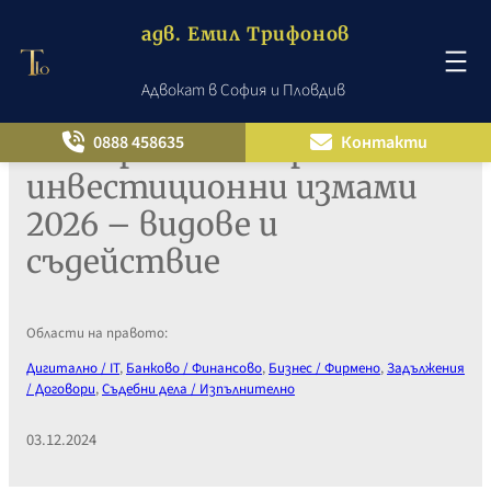
адв. Емил Трифонов
Адвокат в София и Пловдив
Към
съдържанието
Интернет кибер
0888 458635
Контакти
инвестиционни измами
2026 – видове и
съдействие
Области на правото:
Дигитално / IT
, 
Банково / Финансово
, 
Бизнес / Фирмено
, 
Задължения
/ Договори
, 
Съдебни дела / Изпълнително
03.12.2024