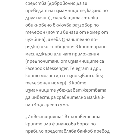
средства (доброволно да ги
преведат на измамниците, казано по
друг начин), следващата стъпка
обикновено включва разговор по
телефон (почти винаги от номер от
чужбина), имейл (значително по-
рядко) или съобщения в криптирани
месинджъри или чат приложения
(предпочитани от измамниците са
Facebook Messenger, Telegram и др.,
които могат да се използват и без
телефонен номер), в който
измамниците убеждават жертвата
да инвестира сравнително малка 3-
или 4-цифрена сума.
„Инвестицията“ в съответната
крипто или финансова борса по
правило представлява банков превод