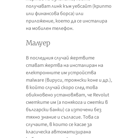
получават линк към уебсайт (крипто
или финансова борса) или
приложение, което да се инсталира
на мобилен телефон.
Малуер
В последния случай жертвите
стават жертва на инсталиран на
електронните им устройства
malware (вируси, троянски коне и др.),
в който случай скоро след това
обикновено установяват, че Revolut
сметките им (а понякога и сметки в
български банки) са източени без
тяхно знание и съгласие. Това са
случаите, в които се касае за
класическа автоматизирана