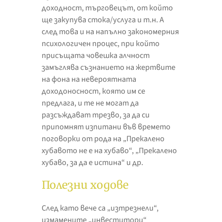
доходност, търговецът, от който
ще закупува стока/услуга и т.н. А
след това и на напълно закономерния
психологичен процес, при който
присъщата човешка алчност
замъглява съзнанието на жертвите
на фона на невероятната
доходоносност, която им се
предлага, и те не могат да
разсъждават трезво, за да си
припомнят изпитани във времето
поговорки от рода на „Прекалено
хубавото не е на хубаво“, „Прекалено
хубаво, за да е истина“ и др.
Полезни ходове
След като вече са „изтрезнели“,
измамените „инвеститори“