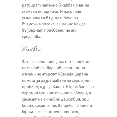
разбират напълно в каква измамна
схема са попаднали. И насочват
усилията си в единствената
възможна посока, а именно как да
възвърнат присвоените им
средства.
Жалби
За съжаление мнозина от жертвите
на такива кибер инвестиционни
измами не търсят квалифицирана
помощ за разрешаване на сериозния
проблем, изразяващ се в кражбата на
огромни суми от техните авоари, а
залагат на активни действия, при
които самите те, въпреки че нямат
юридическа компетентност,