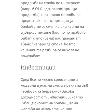
продажба на стоки по интернет
(напр. в OLX и др. платформи за
продажба), при която жертвите
предоставят информация за
банковите си сметки или карти на
извършителите (които по правило
биват източвани) или заплащат
аванс / капаро за стока, която
клиентите разбира се никога не
получават.
Инвестиции
Сред все по-често срещаните и
модерни измамни схеми е реклама във
Facebook за (нереално) висока
доходност от инвестиции, която
„хваща окото“ на потенциални
жертви на измамата, които