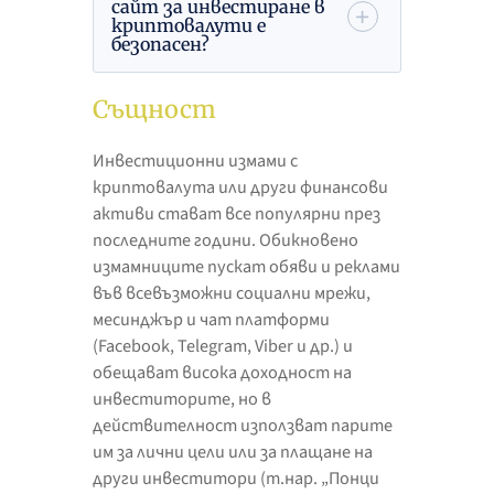
сайт за инвестиране в
криптовалути е
безопасен?
Същност
Инвестиционни измами с
криптовалута или други финансови
активи стават все популярни през
последните години. Обикновено
измамниците пускат обяви и реклами
във всевъзможни социални мрежи,
месинджър и чат платформи
(Facebook, Telegram, Viber и др.) и
обещават висока доходност на
инвеститорите, но в
действителност използват парите
им за лични цели или за плащане на
други инвеститори (т.нар. „Понци