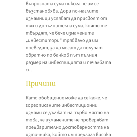
въпросната сума никога не им се
възстановява. Дори по-наглите
измамници успяват да присвоят от
тях и допълнителна сума, която те
твърдят, че вече измамените
„инвеститори“ трябвало да им
преведат, за да могат да получат
обратно по банков път пълния
размер на инвестицията и печалбата
си.
Причини
Като обобщение може да се каже, че
гореописаните инвестиционни
измами се дължат на първо място на
това, че измамените не проверяват
предварително достоверността на
източника, който им предлага висока