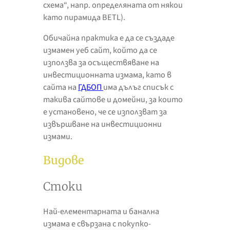
схема“, напр. определяната от някои
като пирамида BETL).
Обичайна практика е да се създаде
измамен уеб сайт, който да се
използва за осъществяване на
инвестиционната измама, като в
сайта на
ГДБОП
има дълъг списък с
такива сайтове и домейни, за които
е установено, че се използват за
извършване на инвестиционни
измами.
Видове
Стоки
Най-елементарната и банална
измама е свързана с покупко-