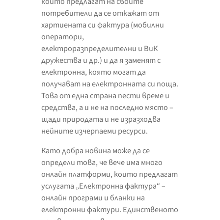
които предлагат на своите
потребители да се откажат от
хартиената си фактура (мобилни
оператори,
електроразпределителни и ВиК
дружества и др.) и да я заменят с
електронна, която могат да
получават на електронната си поща.
Това от една страна пести време и
средства, а и не на последно място –
щади природата и не изразходва
нейните изчерпаеми ресурси.
Като добра новина може да се
определи това, че вече има много
онлайн платформи, които предлагат
услугата „Електронна фактура“ –
онлайн програми и бланки на
електронни фактури. Единственото