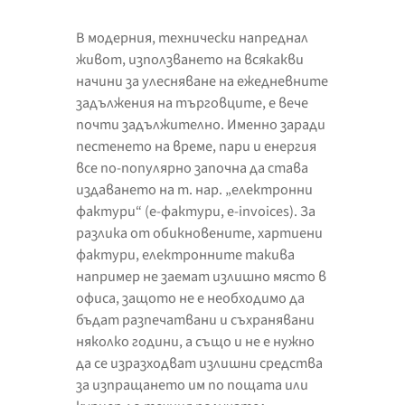
В модерния, технически напреднал
живот, използването на всякакви
начини за улесняване на ежедневните
задължения на търговците, е вече
почти задължително. Именно заради
пестенето на време, пари и енергия
все по-популярно започна да става
издаването на т. нар. „електронни
фактури“ (е-фактури, e-invoices). За
разлика от обикновените, хартиени
фактури, електронните такива
например не заемат излишно място в
офиса, защото не е необходимо да
бъдат разпечатвани и съхранявани
няколко години, а също и не е нужно
да се изразходват излишни средства
за изпращането им по пощата или