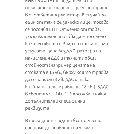
ЕИК / БУЛСТАТ на издателя и на
получателя, когато са регистрирани
в съответния регистър. В случай, че
един от тях е физическо лице, тогава
се посочва ЕГН. Отделно от това,
задължително трябва да е посочено
количеството и вида на стоката или
услугата, цена без ДДС, размера на
начисления ДДС и тяхната обща
стойност (например цената на
стоката е 15 лв., върху които трябва
да се начисли 3 лв. ДДС и така
крайната цена е равна на 18 лв.). ЗДДС
в своите чл. 114 и 115 посочва и някои
допълнителни специфични
реквизити.
В последните години все по-често
срещаме доставчици на услуги,