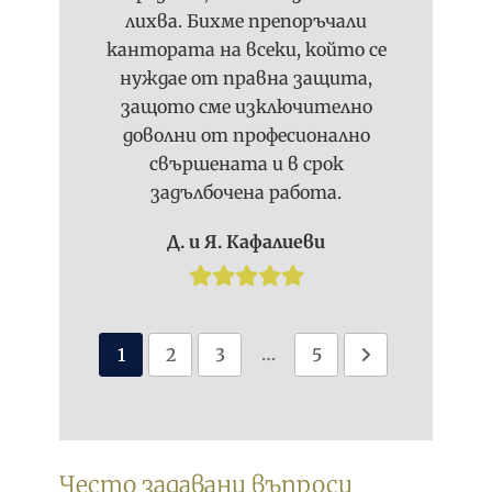
лихва. Бихме препоръчали
кантората на всеки, който се
нуждае от правна защита,
защото сме изключително
доволни от професионално
свършената и в срок
задълбочена работа.
Д. и Я. Кафалиеви
…
1
2
3
5
Често задавани въпроси