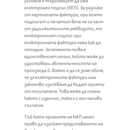
условие е търговецът да има
електронен подпис (КЕП). За разлика
от хартиената фактура, при която
подписът и печатът вече не са част
от задължителните реквизити, то
електронният подпис при
електронната фактура няма как да
отпадне. За момента това е
единственият начин, който може да
удостовери автентичността на
произхода й. Важно е да се знае обаче,
че за електронните фактури има
законово изискване да бъдат приети
от получателя. Това може да стане
както с изрично, така и с мълчаливо
съгласие.
Тъй като органите на НАП имат
право да изискат представянето на