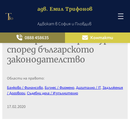
адв. Емил Трифонов
Адвокат в София и Пловдив
Към
съдържанието
Електронната фактура
0888 458635
Контакти
според българското
законодателство
Области на правото:
Банково / Финансово
, 
Бизнес / Фирмено
, 
Дигитално / IT
, 
Задължения
/ Договори
, 
Съдебни дела / Изпълнително
17.02.2020