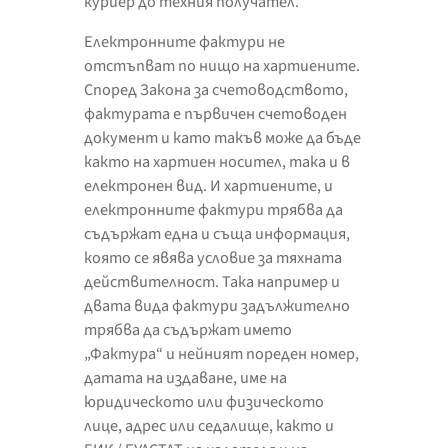
куриер до техния получател.
Електронните фактури не
отстъпват по нищо на хартиените.
Според Закона за счетоводството,
фактурата е първичен счетоводен
документ и като такъв може да бъде
както на хартиен носител, така и в
електронен вид. И хартиените, и
електронните фактури трябва да
съдържат една и съща информация,
която се явява условие за тяхната
действителност. Така например и
двата вида фактури задължително
трябва да съдържат името
„Фактура“ и нейният пореден номер,
датата на издаване, име на
юридическото или физическото
лице, адрес или седалище, както и