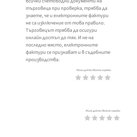
всички счетоводни документи на
търговеца при проверка, трябва да
знаете, че и електронните фактури
не са изключение от това правило.
Търговецът трябва да осигури
онлайн достъп до тях. И не на
последно място, електронните
фактури се признават и в съдебните
производства.
Моля дайте своята оценка:
Моля дайте своята оценка: