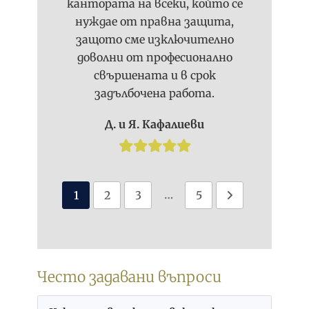
кантората на всеки, който се
нуждае от правна защита,
защото сме изключително
доволни от професионално
свършената и в срок
задълбочена работа.
Д. и Я. Кафалиеви
…
1
2
3
5
Често задавани въпроси