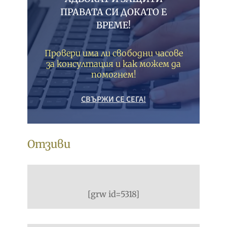
ПРАВАТА СИ ДОКАТО Е
ВРЕМЕ!
Провери има ли свободни часове
за консултация и как можем да
помогнем!
СВЪРЖИ СЕ СЕГА!
Отзиви
[grw id=5318]