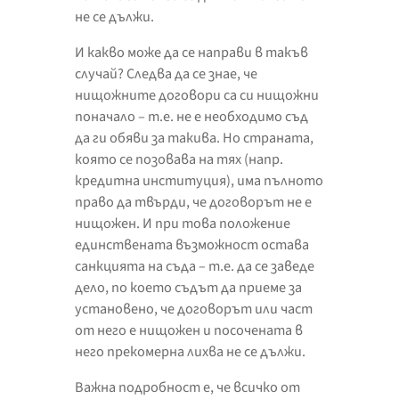
не се дължи.
И какво може да се направи в такъв
случай? Следва да се знае, че
нищожните договори са си нищожни
поначало – т.е. не е необходимо съд
да ги обяви за такива. Но страната,
която се позовава на тях (напр.
кредитна институция), има пълното
право да твърди, че договорът не е
нищожен. И при това положение
единствената възможност остава
санкцията на съда – т.е. да се заведе
дело, по което съдът да приеме за
установено, че договорът или част
от него е нищожен и посочената в
него прекомерна лихва не се дължи.
Важна подробност е, че всичко от