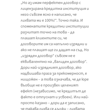
„Но аз имам перфектен договор с
лицензирана кредитна институция и
него съвсем ясно е написано, че
лихвата ми е 100%!“. Точно така. И
споменатите кредитни институции
разчитат точно на това – да
плашат клиентите си, че
договорите им са напълно изрядни и
ако не плащат ще ги дадат на съд. Но
„изряден договор“ съвсем не е
еквивалентно на „валиден договор“.
Дори най-изрядният договор, ако
надвишава прага за прекомерност, е
нищожен – а това означава, че де юре
въобще не е произвел целеният
ефект (независимо, че кредитът де
факто е отпуснат и усвоен). Или най-
просто казано – дори да е записано,
че такава лихва се дължи – лихвата