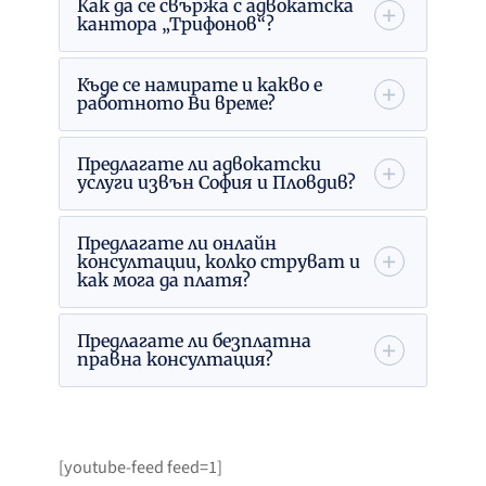
Как да се свържа с адвокатска
кантора „Трифонов“?
Къде се намирате и какво е
работното Ви време?
Предлагате ли адвокатски
услуги извън София и Пловдив?
Предлагате ли онлайн
консултации, колко струват и
как мога да платя?
Предлагате ли безплатна
правна консултация?
[youtube-feed feed=1]