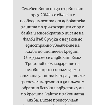
Семейството ни за първи път
през 2014г. се сблъска с
необходимостта от адвокатска
защита по дългогодишен спор с
банка и многократно писане на
жалби във връзка с незаконно
едностранно увеличение на
лихва по ипотечен кредит.
Свързахме се с адвокат Емил
Трифонов и благодарение на
неговия професионализъм и
отлична защита в съда успяхме
да спечелим делото и да получим
обратно всички надвзети суми
по кредита, както и законната
лихва. Бихме препоръчали