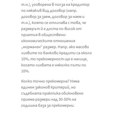
т.н.), уговорена в полза на кредитор
по някакъв вид договор (напр.
договор за заем, договор за наем и
т.н.), която се отличава с това, че
размерът й е доста по-висок от
приетия в обществено-
икономическите отношения
„нормален“ размер. Напр. ако масово
лихвите по банкови кредити са около
10%, то прекомерност ще е налице,
когато лихвата е няколко пъти по
10%.
Колко точно прекомерна? Няма
единен законов критерий, но
съдебната практика обикновено
приема размери над 30-50% на
годишна база за прекомерни.