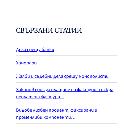
СВЪРЗАНИ СТАТИИ
Дела срещу банки
Хонорари
Жалби и съдебни дела срещу монополисти
Законов срок за плащане на фактури и иск за
неплатена фактура…
Видове лихвен процент, фиксирани и
променливи компоненти…