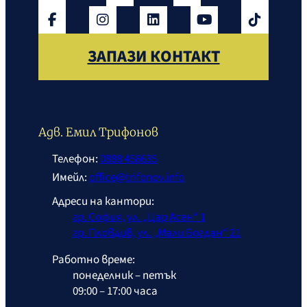
ЗАПАЗИ КОНТАКТ
Адв. Емил Трифонов
Телефон:
0888 458635
Имейл:
office@trifonov.info
Адреси на кантори:
гр. София, ул. „Цар Асен“ 1
гр. Пловдив, ул. „Мали Богдан“ 21
Работно време:
понеделник – петък
09:00 – 17:00 часа