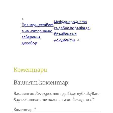
←
Международната
Преимуществат
съдебна поръчка за
а на нотариално
връчване на
заверения
документи
→
договор
Коментари
Вашият коментар
Вашият имейл адрес няма да бъде публикуван.
Задължителните полета са отбелязани с
*
Коментар:
*