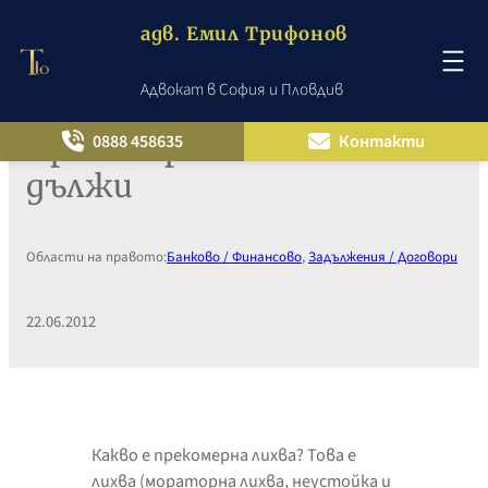
адв. Емил Трифонов
Адвокат в София и Пловдив
Към
съдържанието
Прекомерна лихва не се
0888 458635
Контакти
дължи
Области на правото:
Банково / Финансово
, 
Задължения / Договори
22.06.2012
Какво е прекомерна лихва? Това е
лихва (мораторна лихва, неустойка и