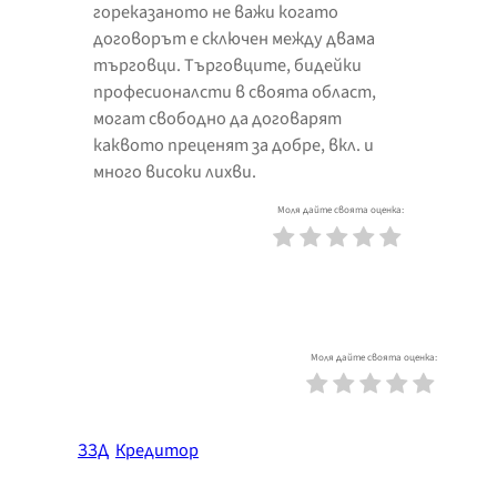
гореказаното не важи когато
договорът е сключен между двама
търговци. Търговците, бидейки
професионалсти в своята област,
могат свободно да договарят
каквото преценят за добре, вкл. и
много високи лихви.
Моля дайте своята оценка:
Моля дайте своята оценка:
ЗЗД
Кредитор