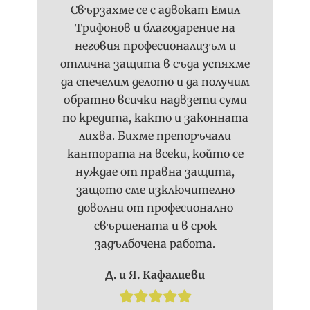
Свързахме се с адвокат Емил
Трифонов и благодарение на
неговия професионализъм и
отлична защита в съда успяхме
да спечелим делото и да получим
обратно всички надвзети суми
по кредита, както и законната
лихва. Бихме препоръчали
кантората на всеки, който се
нуждае от правна защита,
защото сме изключително
доволни от професионално
свършената и в срок
задълбочена работа.
Д. и Я. Кафалиеви