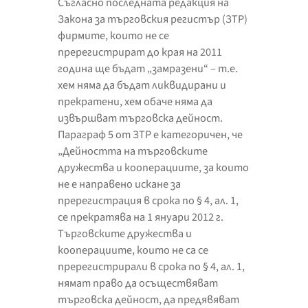
Съгласно последната редакция на
Закона за търговския регистър (ЗТР)
фирмите, които не се
пререгистрират до края на 2011
година ще бъдат „замразени“ – т.е.
хем няма да бъдат ликвидирани и
прекратени, хем обаче няма да
извършват търговска дейност.
Параграф 5 от ЗТР е категоричен, че
„Дейността на търговските
дружества и кооперациите, за които
не е направено искане за
пререгистрация в срока по § 4, ал. 1,
се прекратява на 1 януари 2012 г.
Търговските дружества и
кооперациите, които не са се
пререгистрирали в срока по § 4, ал. 1,
нямат право да осъществяват
търговска дейност, да предявяват