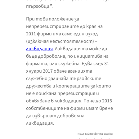
търговци.”.
При това положение за
непререгистрираните до края на
2011 фирми има само един изход
(изключая несъстоятелност) –
ликвидация
. Ликвидацията може да
бъде доброволна, по инициатива на
фирмата, или служебна. Едва след 31
януари 2017 обаче агенцията
служебно заличава търговските
дружества и кооперациите за които
не е поискана пререгистрация и
обявяване в ликвидация. Поне до 2015
собствениците на фирми имат време
да извършат доброволна
ликвидация.
Моля дайте своята оценка: