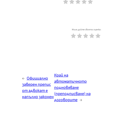
Моля дайте своята оценка:
Край на
←
Официално
автоматичното
заверен препис
подновяване
от адвокат е
(преподписване) на
напълно законен
договорите
→