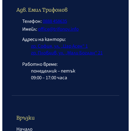
Адв. Емил Трифонов
Телефон:
0888 458635
Имейл:
office@trifonov.info
Адреси на кантори:
гр. София, ул. „Цар Асен“ 1
гр. Пловдив, ул. „Мали Богдан“ 21
Работно време:
понеделник – петък
09:00 – 17:00 часа
Връзки
Начало