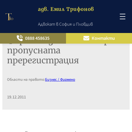
адв. Емил Трифонов
Адвокат в София и Пловдив
Към
съдържанието
Фирмено заличаване при
0888 458635
Контакти
пропусната
пререгистрация
Области на правото:
Бизнес / Фирмено
19.12.2011