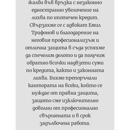
жалби във връзка с незаконно
едностранно увеличение на
лихва по ипотечен кредит.
Свързахме се с адвокат Емил
Трифонов и благодарение на
неговия професионализъм и
отлична защита в съда успяхме
да спечелим делото и да получим
обратно всички надвзети суми
по кредита, както и законната
лихва. Бихме препоръчали
кантората на всеки, който се
нуждае от правна защита,
защото сме изключително
доволни от професионално
свършената и в срок
задълбочена работа.