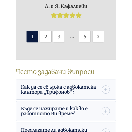
Д. и Я. Кафалиеви
…
1
2
3
5
Често задавани въпроси
Как да се свържа с адвокатска
кантора „Трифонов“?
Къде се намирате и какво е
работното Ви време?
Предлагате ли адвокатски