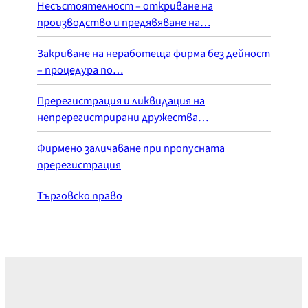
Несъстоятелност – откриване на
производство и предявяване на…
Закриване на неработеща фирма без дейност
– процедура по…
Пререгистрация и ликвидация на
непререгистрирани дружества…
Фирмено заличаване при пропусната
пререгистрация
Търговско право