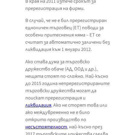
В края на 2011 изтече срокът за
пререгистрация на фирми.
В случай, че не е бил пререгистриран
едноличен търговец (ЕТ) поводи за
особени притеснения няма – ЕТ се
считат за автоматично заличени без
ликвидация към 1 януари 2012.
Ако става дума за търговско
дружество обаче (АД, ООД и др.),
нещата стоят по-сложно. Най-късно
до 2015 година непререгистрираните
търговски дружества могат да
поискат пререгистрация и
ликвидация
. Ако не сторят това или
ако междувременно не е било
открито производство по
несъстоятелност
, най-късно през
2017 търговските дружества следва