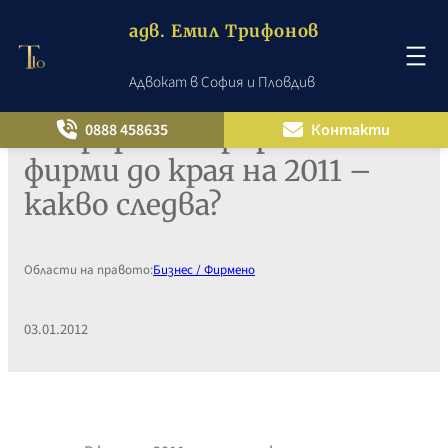
адв. Емил Трифонов
Адвокат в София и Пловдив
Към
съдържанието
Непререгистрирани
0888 458635
Контакти
фирми до края на 2011 –
какво следва?
Области на правото:
Бизнес / Фирмено
03.01.2012