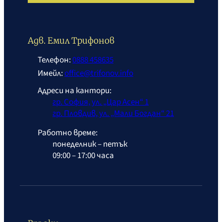
Адв. Емил Трифонов
Телефон:
0888 458635
Имейл:
office@trifonov.info
Адреси на кантори:
гр. София, ул. „Цар Асен“ 1
гр. Пловдив, ул. „Мали Богдан“ 21
Работно време:
понеделник – петък
09:00 – 17:00 часа