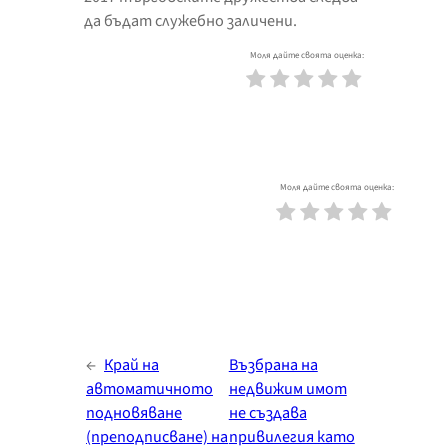
да бъдат служебно заличени.
Моля дайте своята оценка:
Моля дайте своята оценка:
←
Край на
Възбрана на
автоматичното
недвижим имот
подновяване
не създава
(преподписване) на
привилегия като