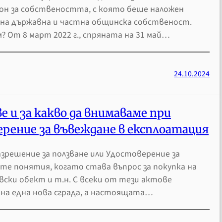
н за собствеността, с която беше наложен
тна държавна и частна общинска собственост.
? От 8 март 2022 г., спряната на 31 май…
24.10.2024
ве и за какво да внимаваме при
ерение за въвеждане в експлоатация
азрешение за ползване или Удостоверение за
те понятия, когато става въпрос за покупка на
вски обект и т.н. С всеки от тези актове
а една нова сграда, а настоящата…