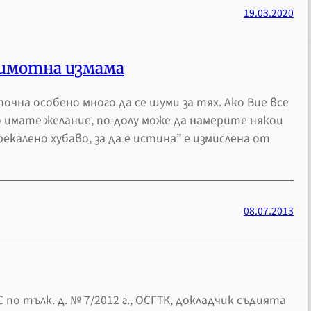
19.03.2020
 имотна измама
очна особено много да се шуми за тях. Ако Вие все
 имате желание, по-долу може да намерите някои
екалено хубаво, за да е истина” е измислена от
08.07.2013
 по тълк. д. № 7/2012 г., ОСГТК, докладчик съдията