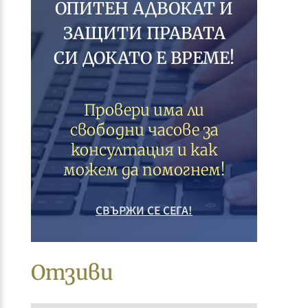
ОПИТЕН АДВОКАТ И
ЗАЩИТИ ПРАВАТА
СИ ДОКАТО Е ВРЕМЕ!
Провери има ли
свободни часове за
консултация и как
можем да помогнем!
СВЪРЖИ СЕ СЕГА!
Отзиви