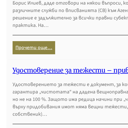
к
Борис Илиев, даде отговори на някои въпроси,
н
к
и
различните служби по вписванията (СВ) към Аге
и
в
и
решение е задължително за всички правни субе
к
а
л
практика. На…
к
н
и
а
и
д
к
я
ъ
:
Прочети още…
с
,
р
В
е
р
ж
п
с
и
а
и
Удостоверение за тежести – при
т
с
в
с
а
к
е
Удостоверението за тежести е документ, за к
в
в
о
н
гарантира „чистотата“ на дадена вещноправна сд
а
а
в
и
но не на 100 %. Защото има редица начини при 
н
ж
е
м
върху придобивания имот няма вещни тежести,
е
е
и
о
собственик)…
н
р
з
т
а
т
а