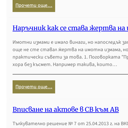
п
:
Прочети още…
о
А
д
к
а
т
Наръчник как се става жертва на
в
1
н
Имотни измами е имало винаги, но напоследък зап
4
о
още не сте ставал жертва на имотна измама, но
,
с
практически съвети за това. 1. Поговорката ”Пр
1
т
хора без късмет. Например такива, които…
5
н
и
а
1
о
:
Прочети още…
6
б
Н
–
щ
а
и
и
р
Вписване на актове в СВ към АВ
з
н
ъ
и
с
Тълкувателно решение № 7 от 25.04.2013 г. на ВКС
ч
с