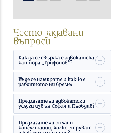
Често задавани
въпроси
Как да се свържа с адвокатска
кантора „Трифонов“?
Къде се намирате и какво е
работното Ви време?
Предлагате ли адвокатски
услуги извън София и Пловдив?
Предлагате ли онлайн
консултации, колко струват
и как мога да платя?