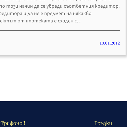
о този начин да се увреди съответния кредитор.
редитора и да не е предмет на някакво
фектът от ипотеката е сходен с…
10.01.2012
л Трифонов
Връзки