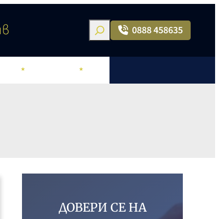
Search
ив
0888 458635
ОРИ
ХОНОРАРИ
БЛОГ
ДОВЕРИ СЕ НА