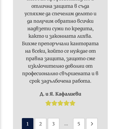
отлична защита в съда
успяхме да спечелим делото и
да получим обратно всички
надвзети суми по кредита,
както и законната лихва.
Бихме препоръчали кантората
на всеки, който се нуждае от
правна защита, защото сме
изключително доволни от
професионално свършената и в
срок задълбочена работа.
Д. и Я. Кафалиеви
…
1
2
3
5