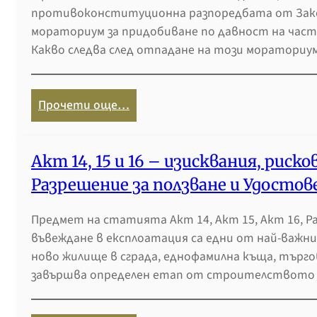
противоконституционна разпоредбата от Зако
мораториум за придобиване по давност на час
Какво следва след отпадане на този мораториум
:
Прочети още…
П
р
и
Акт 14, 15 и 16 – изисквания, риско
д
Разрешение за ползване и Удостов
о
б
Предмет на статията Акт 14, Акт 15, Акт 16, Р
и
въвеждане в експлоатация са едни от най-важни
в
ново жилище в сграда, еднофамилна къща, търго
а
завършва определен етап от строителството н
н
е