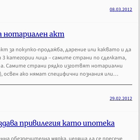
08.03.2012
а нотариален акт
кт за покупко-продажба, дарение или каквато и да
т 3 категории лица – самите страни по сделката,
та. Самите страни рядко изготвят нотариални
), освен ако нямат специфични познания или…
29.02.2012
здава привилегия като ипотека
нна обезпечителна мярка, целяща да се пресече