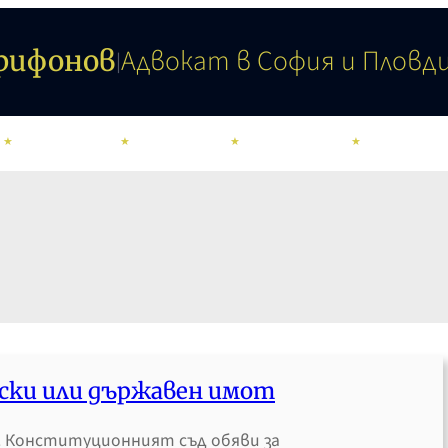
Адвокат в София и Пловд
Трифонов
|
КОНТАКТИ
УСЛУГИ
ОБЛАСТИ
КАЛКУЛАТ
нски или държавен имот
1 г. Конституционният съд обяви за