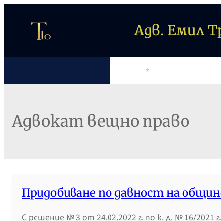
Към
съдържанието
Адв. Емил 
НАЧАЛО
АДВ. ТРИФОНОВ
Адвокат вещно право
Придобиване по давност на общи
С решение № 3 от 24.02.2022 г. по к. д. № 16/202