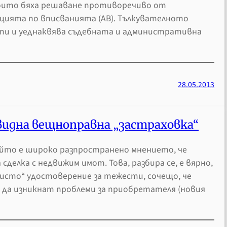
 които бяха решаване противоречиво от
нцията по вписванията (АВ). Тълкувателното
кти и уеднаквява съдебната и административна
28.05.2013
видна вещноправна „застраховка“
ойто е широко разпространено мнението, че
елка с недвижим имот. Това, разбира се, е вярно,
„чисто“ удостоверение за тежести, сочещо, че
 да изникнат проблеми за приобретателя (новия