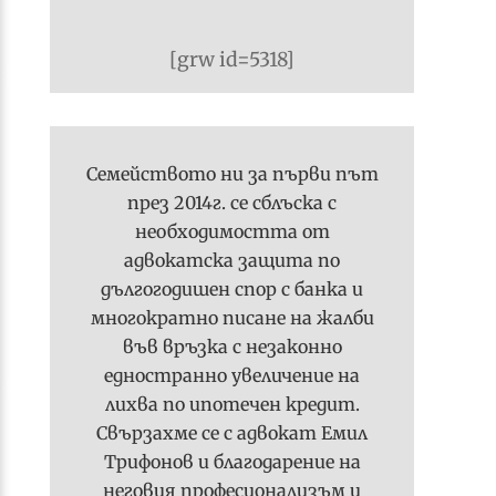
[grw id=5318]
Семейството ни за първи път
през 2014г. се сблъска с
необходимостта от
адвокатска защита по
дългогодишен спор с банка и
многократно писане на жалби
във връзка с незаконно
едностранно увеличение на
лихва по ипотечен кредит.
Свързахме се с адвокат Емил
Трифонов и благодарение на
неговия професионализъм и