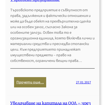
и
р
е
а
с
у
н
Търговското предприятие е съвкупност от
п
н
г
а
права, задължения и фактически отношения и
р
а
а
с
може да бъде обект на прехвърлителна сделка
а
з
д
ъ
или на особен залог, съгласно Закона за
к
а
ъ
д
особените залози. Освен това то е
т
п
р
р
организационна единица, която включва лични и
и
о
ж
у
материални средства и преследва стопански
к
в
а
ж
цели. Към предприятието принадлежат
а
е
в
н
имуществени предмети – право на
з
д
а
и
собственост, ограничени вещни права…
а
–
ч
к
п
п
р
в
ъ
а
е
О
р
д
з
:
Прочети още…
27.01.2017
О
в
е
в
Т
Д
и
ж
л
ъ
ч
,
и
р
н
п
в
Увеличаване на капитала на ООД – чрез
г