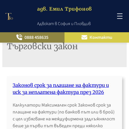
адв. Емил Трифонов
Адвокат в София и Пловдив
Към
съдържанието
0888 458635
Контакти
Търговски закон
Законов срок за плащане на фактури и
иск за неплатена фактура през 2026
Калкулатори Максимален срок Законов срок за
плащане на фактури (по банков път или в брой)
с цел избягване на междуфирмена задлъжнялост
беше за първи път въведен преди няколко