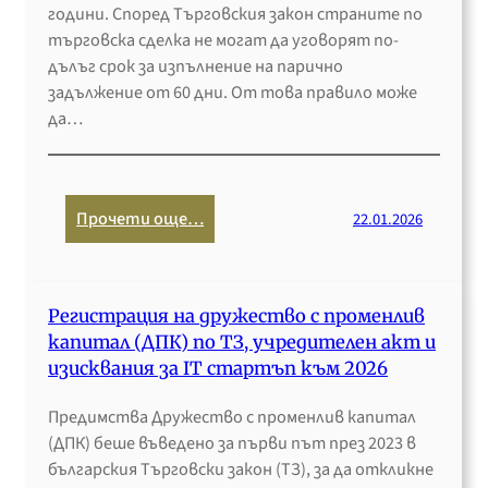
години. Според Търговския закон страните по
търговска сделка не могат да уговорят по-
дълъг срок за изпълнение на парично
задължение от 60 дни. От това правило може
да…
:
Прочети още…
22.01.2026
З
а
к
Регистрация на дружество с променлив
о
капитал (ДПК) по ТЗ, учредителен акт и
н
изисквания за IT стартъп към 2026
о
в
Предимства Дружество с променлив капитал
с
(ДПК) беше въведено за първи път през 2023 в
р
българския Търговски закон (ТЗ), за да откликне
о