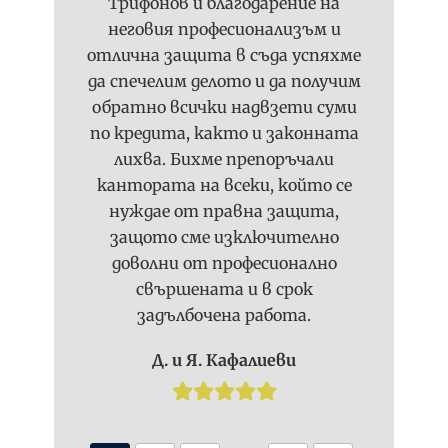
р
Трифонов и благодарение на
е
а
неговия професионализъм и
з
н
отлична защита в съда успяхме
у
и
да спечелим делото и да получим
в
д
обратно всички надвзети суми
е
р
по кредита, както и законната
л
у
и
лихва. Бихме препоръчали
ж
ч
кантората на всеки, който се
е
а
нуждае от правна защита,
с
в
защото сме изключително
т
а
доволни от професионално
в
н
а
свършената и в срок
е
с
задълбочена работа.
н
л
а
Д. и Я. Кафалиеви
е
д
д
я
3
л
1
о