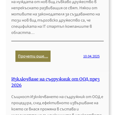
на нуждата от нов вид гъвкаво дружество в
к
непрекъснато развиващия се свят. Някои от
з
мотивите на законодателя за създаването на
а
този нов вид търговско дружество са, че
п
спецификата на IT стартъп компаниите в
л
областта…
а
щ
а
н
:
Прочети още…
10.04.2025
е
Р
н
е
а
г
ф
Изключване на съдружник от ООД през
и
а
2026
с
к
т
т
Същност Изключването на съдружник от ООД е
р
у
процедура, след ефективното извършване на
а
р
която се внася промяна в състава и
ц
и