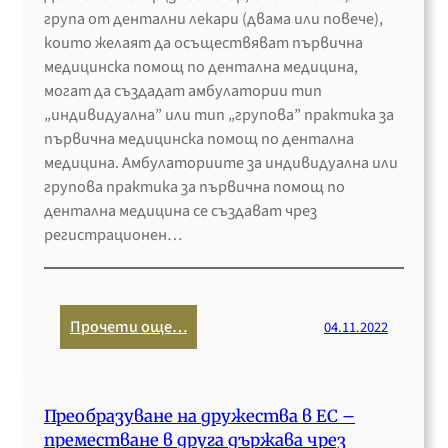
е
т
н
група от дентални лекари (двама или повече),
н
у
л
които желаят да осъществяват първична
а
р
и
медицинска помощ по дентална медицина,
с
а
в
могат да създадат амбулатории тип
ъ
п
к
„индивидуална” или тип „групова” практика за
д
р
а
първична медицинска помощ по дентална
р
е
п
медицина. Амбулаториите за индивидуална или
у
з
и
групова практика за първична помощ по
ж
2
т
дентална медицина се създават чрез
н
0
а
регистрационен…
и
2
л
к
6
(
о
Д
т
:
Прочети още…
04.11.2022
П
О
Р
К
О
е
)
Д
г
п
п
Преобразуване на дружества в ЕС –
и
о
р
преместване в друга държава чрез
с