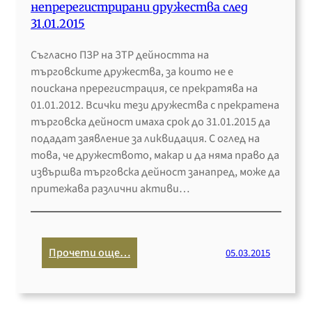
непререгистрирани дружества след
е
и
л
31.01.2015
н
ч
и
т
а
д
Съгласно ПЗР на ЗТР дейността на
а
в
н
търговските дружества, за които не е
л
а
о
поискана пререгистрация, се прекратява на
н
н
с
01.01.2012. Всички тези дружества с прекратена
а
е
т
търговска дейност имаха срок до 31.01.2015 да
м
н
и
подадат заявление за ликвидация. С оглед на
е
а
в
това, че дружеството, макар и да няма право да
д
к
ъ
извършва търговска дейност занапред, може да
и
а
з
притежава различни активи…
ц
п
р
и
и
а
н
т
ж
а
а
е
:
Прочети още…
05.03.2015
л
н
П
а
и
р
н
е
е
а