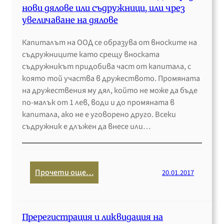
а
р
а
нови дялове или съдружници, или чрез
о
м
о
н
увеличаване на дялове
в
е
т
е
с
д
е
Капиталът на ООД се образува от вноските на
и
к
и
с
съдружниците като срещу вноската
л
о
ц
т
съдружникът придобива част от капитала, с
и
п
и
,
която той участва в дружеството. Промяната
с
р
н
р
на дружествения му дял, който не може да бъде
л
е
с
е
по-малък от 1 лев, води и до промяната в
и
д
к
к
капитала, ако не е уговорено друго. Всеки
в
п
а
в
съдружник е длъжен да внесе или…
а
р
п
и
н
и
о
з
е
я
м
и
т
о
:
Прочети още…
20.01.2017
т
и
щ
У
и
е
п
в
,
о
е
в
Пререгистрация и ликвидация на
д
л
а