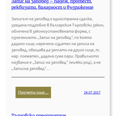
Запис на заповед – падеж, протест,
д
д
п
а
реквизити, валидност и възражение
и
и
к
в
з
в
ъ
Е
Записът на заповед е едностранна сделка,
в
и
м
С
уредена подробно в българския Търговски закон,
е
д
2
–
облечена в законоустановената форма, с
с
у
0
п
означението „Запис на заповед”, по която
т
а
2
р
дадено лице, наречено издател на записа на
и
л
6
е
заповед, обещава да заплати на друго лице, т.
е
н
м
нар. поемател, дадена сума пари. Правилното
з
а
е
название е „Запис на заповед” (мъжки род), а не
а
и
с
„Записна заповед”…
н
л
т
а
и
в
п
г
а
у
р
:
Прочети още…
24.07.2017
н
с
у
З
е
к
п
а
в
а
о
п
д
н
в
Търговско предприятие