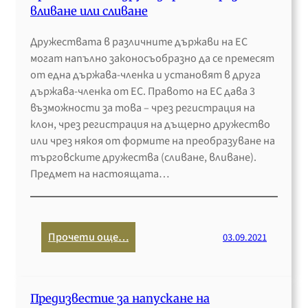
Т
е
вливане или сливане
т
З
з
р
,
2
Дружествата в различните държави на ЕС
а
у
0
могат напълно законосъобразно да се премесят
ц
ч
2
от една държава-членка и установят в друга
и
р
6
държава-членка от ЕС. Правото на ЕС дава 3
я
е
възможности за това – чрез регистрация на
н
д
клон, чрез регистрация на дъщерно дружество
а
и
или чрез някоя от формите на преобразуване на
з
т
търговските дружества (сливане, вливане).
ъ
е
Предмет на настоящата…
б
л
о
е
л
н
е
а
:
Прочети още…
03.09.2021
к
к
П
а
т
р
р
и
е
и
и
Предизвестие за напускане на
о