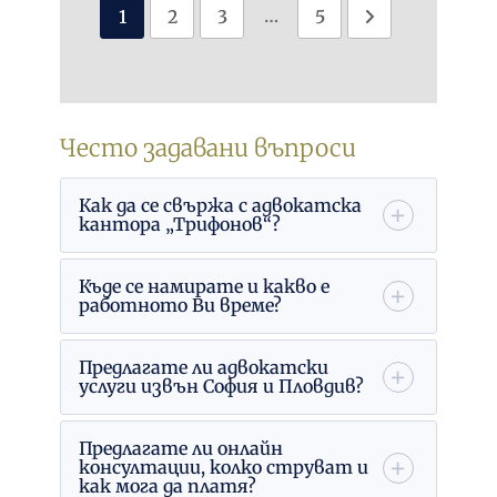
.
…
1
2
3
5
в
0
е
1
.
2
0
Често задавани въпроси
1
5
Как да се свържа с адвокатска
кантора „Трифонов“?
Къде се намирате и какво е
работното Ви време?
Предлагате ли адвокатски
услуги извън София и Пловдив?
Предлагате ли онлайн
консултации, колко струват и
как мога да платя?