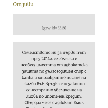
и
Отзиви
ц
л
и
и
я
с
н
ъ
а
[grw id=5318]
д
н
р
е
у
п
ж
р
Семейството ни за първи път
н
е
през 2014г. се сблъска с
и
р
необходимостта от адвокатска
ц
е
и
защита по дългогодишен спор с
г
,
банка и многократно писане на
и
и
жалби във връзка с незаконно
с
л
едностранно увеличение на
т
и
лихва по ипотечен кредит.
р
ч
и
Свързахме се с адвокат Емил
р