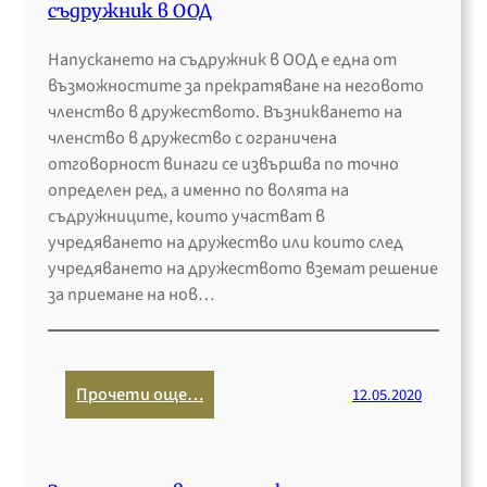
к
з
съдружник в ООД
б
а
и
р
т
Напускането на съдружник в ООД е една от
с
а
о
възможностите за прекратяване на неговото
к
з
а
членство в дружеството. Възникването на
в
у
м
членство в дружество с ограничена
а
в
б
отговорност винаги се извършва по точно
н
а
у
определен ред, а именно по волята на
и
н
л
съдружниците, които участват в
я
е
а
учредяването на дружество или които след
з
н
т
учредяването на дружеството вземат решение
а
а
о
за приемане на нов…
I
д
р
T
р
и
с
у
я
т
ж
:
Прочети още…
12.05.2020
з
а
е
П
а
р
с
р
и
т
т
е
н
ъ
в